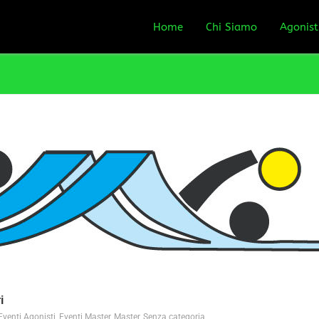
Home
Chi Siamo
Agonist
i
Eventi Agonisti
,
Eventi Master
,
Master
,
Senza categoria