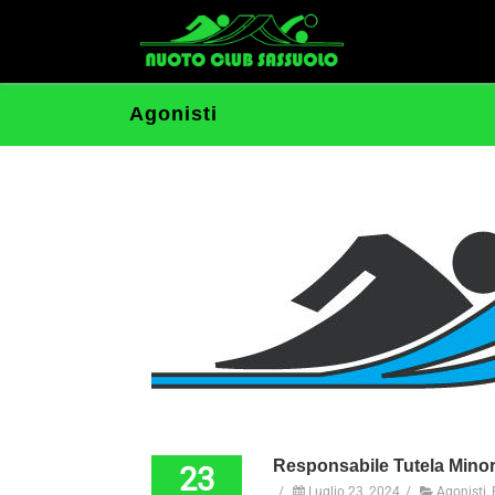
Agonisti
Responsabile Tutela Minor
23
/
Luglio 23, 2024
/
Agonisti
,