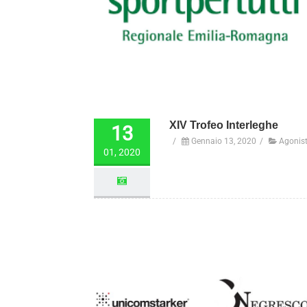
XIV Trofeo Interleghe
13
/
Gennaio 13, 2020
/
Agonist
01, 2020