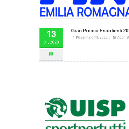
Gran Premio Esordienti 20
13
/
Gennaio 13, 2020
/
Agonist
01, 2020