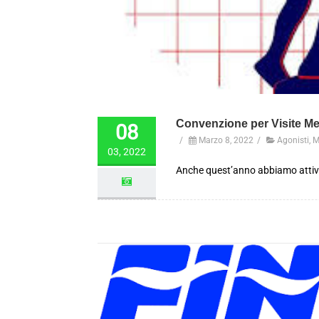
Convenzione per Visite Me
08
/
Marzo 8, 2022
/
Agonisti
,
M
03, 2022
Anche quest’anno abbiamo attiva